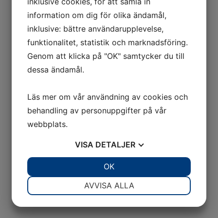
inklusive cookies, för att samla in
information om dig för olika ändamål,
inklusive: bättre användarupplevelse,
funktionalitet, statistik och marknadsföring.
Genom att klicka på "OK" samtycker du till
dessa ändamål.
Läs mer om vår användning av cookies och
behandling av personuppgifter på vår
webbplats.
VISA
DETALJER
JA
NEJ
OK
JA
NEJ
NÖDVÄNDIG
INSTÄLLNINGAR
AVVISA ALLA
JA
NEJ
JA
NEJ
MARKNADSFÖRING
STATISTIK